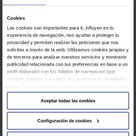
27 DE AGOSTO DE 2019
Cookies
Las revistas de moda y belleza Elle, Marie Claire y Mujer
Hoy recomiendan la línea Vitamin in...
Las cookies son importantes para ti, influyen en tu
experiencia de navegación, nos ayudan a proteger tu
privacidad y permiten realizar las peticiones que nos
solicites a través de la web. Utilizamos cookies propias y
de terceros para analizar nuestros servicios y mostrarte
publicidad relacionada con tus preferencias en base a un
perfil elaborado con tus hábitos de navegación (por
ejemplo, páginas visitadas). Si consientes su instalación
pulsa "Aceptar todas las cookies", o también puedes
configurar tus preferencias pulsando "Configuración de
cookies". Más información en nuestra "
Política de
Aceptar todas las cookies
El cofre que todo amante del arte quiere tener
Cookies
"
22 DE AGOSTO DE 2019
Configuración de cookies