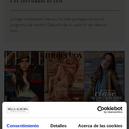
5 DE SEPTIEMBRE DE 2019
Lullage whiteXpert Mexico ha sido protagonista en el
programa de Martha Debayle de la radio W de México,
uno...
Vitamin inFusion: el secreto para recuperar la piel
tras el verano
Consentimiento
Detalles
Acerca de las cookies