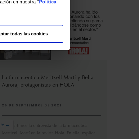
ación en nuestra "
Política
ptar todas las cookies
La farmacéutica Meritxell Martí y Bella
Aurora, protagonistas en HOLA
25 DE SEPTIEMBRE DE 2021
Compartimos la entrevista de la farmacéutica
Mertixell Martí en la revista Hola. En ella, explica
c&o...
nte →