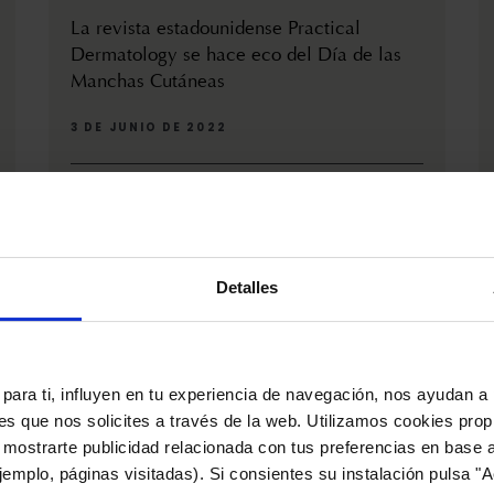
La revista estadounidense Practical
Dermatology se hace eco del Día de las
Manchas Cutáneas
3 DE JUNIO DE 2022
Lullage (América) celebró el 25 de mayo el Día
Internacional de las Manchas Cutáneas, una op...
Detalles
para ti, influyen en tu experiencia de navegación, nos ayudan a 
nes que nos solicites a través de la web. Utilizamos cookies prop
 mostrarte publicidad relacionada con tus preferencias en base a
emplo, páginas visitadas). Si consientes su instalación pulsa "A