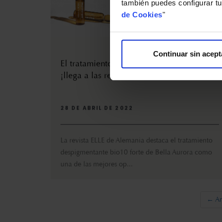
también puedes configurar tu
de Cookies
"
Continuar sin acept
El tratamiento antimanchas bio10 forte,
¡llega a las revistas alemanas!
28 DE ABRIL DE 2022
La revista ELLE de Alemania destaca el tratamiento
despigmentante bio10 forte de Bella Aurora como
una de las mejores op...
← An