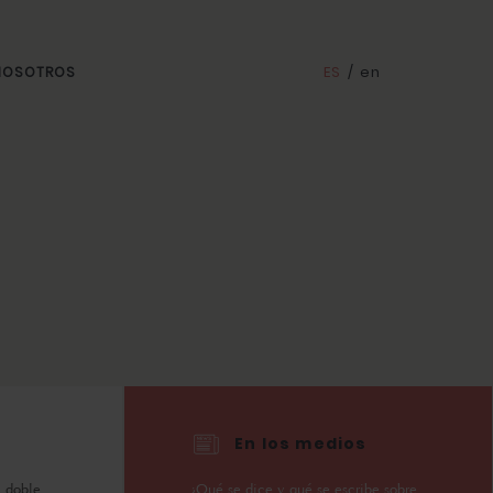
ES
/
en
 NOSOTROS
En los medios
 doble.
¿Qué se dice y qué se escribe sobre