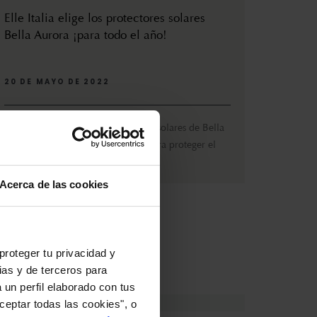
Elle Italia elige los protectores solares
Bella Aurora ¡para todo el año!
20 DE MAYO DE 2022
La revista ELLE de Italia inlcuye los solares de Bella
Aurora entre los imprescindibles para proteger el
rostr...
Acerca de las cookies
proteger tu privacidad y
ias y de terceros para
 un perfil elaborado con tus
ceptar todas las cookies", o