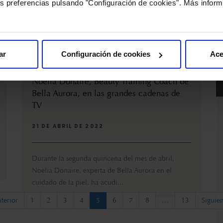
s preferencias pulsando "Configuración de cookies". Más inform
ar
Configuración de cookies
Ace
Noelia Donaire, Beauty Training Coach de
Bella Aurora, en las grandes cadenas de
TV
21 DE ABRIL DE 2022
Durante la segunda quincena del mes de abril,
Noelia Donaire, experta de Bella Aurora en el
cuidado de la piel, ha acudi...
(current)
terior
1
2
3
4
5
6
7
8
…
13
Siguie