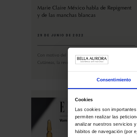
Marie Claire México habla de Repigment
y de las manchas blancas
29 DE JUNIO DE 2022
Con motivo del Día Internacional de las Manchas
Cutáneas, la revista Marie Claire (México) le dedic...
Consentimiento
Cookies
Las cookies son importantes 
permiten realizar las peticio
analizar nuestros servicios y
hábitos de navegación (por ej