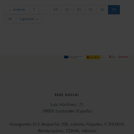
(current)
← Anterior
1
…
30
31
32
33
34
35
36
Siguiente →
SEDE SOCIAL
Luis Martínez, 21
39005 Santander (España)
Insurgentes 615 despacho 208, colonia Nápoles, C.P.03810,
Benito Juárez, CDMX, México