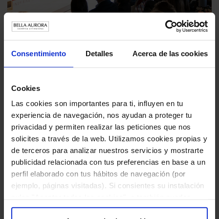
Victor Küppers en la segunda edición de
#BellaAuroraInspiringTalks
Consentimiento
Detalles
Acerca de las cookies
11 DE ENERO DE 2019
Cookies
Para empezar el año con un boost de energía y de
optimismo, Bella Aurora Labs organizó la segunda e...
Las cookies son importantes para ti, influyen en tu
experiencia de navegación, nos ayudan a proteger tu
privacidad y permiten realizar las peticiones que nos
solicites a través de la web. Utilizamos cookies propias y
de terceros para analizar nuestros servicios y mostrarte
publicidad relacionada con tus preferencias en base a un
perfil elaborado con tus hábitos de navegación (por
ejemplo, páginas visitadas). Si consientes su instalación
pulsa "Aceptar todas las cookies", o también puedes
configurar tus preferencias pulsando "Configuración de