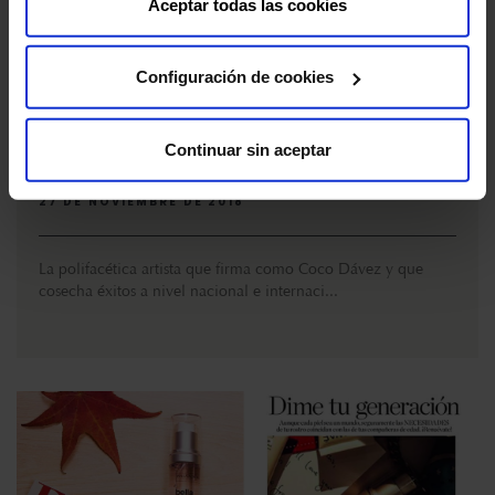
cookies". Más información en nuestra "
Política de
Aceptar todas las cookies
Cookies
"
Configuración de cookies
Bella Aurora y la artista Coco Dávez crean
Continuar sin aceptar
regalos que son arte
27 DE NOVIEMBRE DE 2018
La polifacética artista que firma como Coco Dávez y que
cosecha éxitos a nivel nacional e internaci...