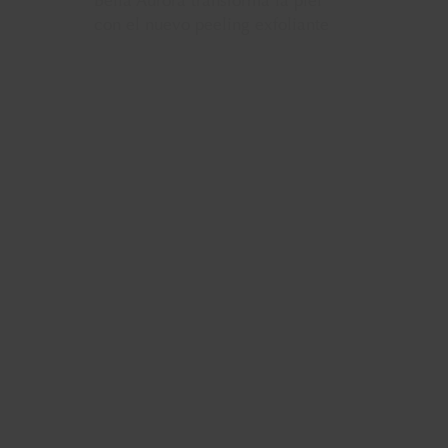
años”
20 DE FEBRERO DE 2025
Carolina Marín protagoniza “La
Bella y la Bestial”, el nuevo
pódcast de Bella Aurora