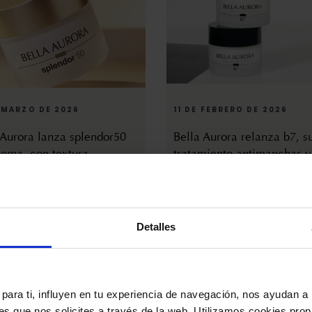
 MARZO DE 2026
11 DE FEBRERO DE 2026
 Aurora lanza splendor50
Bella Aurora relanza b7, s
rema, con textura
tratamiento antimanchas y
ligera para pieles maduras
antiedad
Detalles
para ti, influyen en tu experiencia de navegación, nos ayudan a 
nes que nos solicites a través de la web. Utilizamos cookies prop