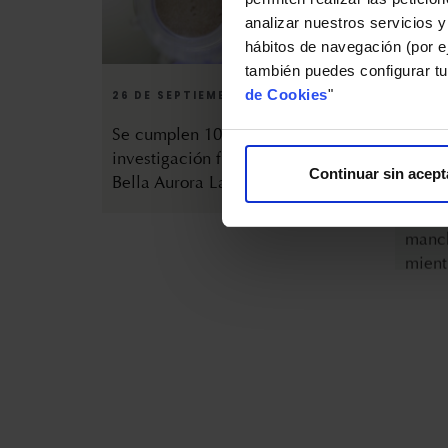
analizar nuestros servicios y
hábitos de navegación (por ej
26 DE SEPTIEMBRE DE 2025
22 DE
también puedes configurar tu
de Cookies
"
Se cumplen 10 años de
bio10 
investigación fundamental en
prime
Bella Aurora Labs
manch
Continuar sin acept
mient
3 DE JUNIO DE 2025