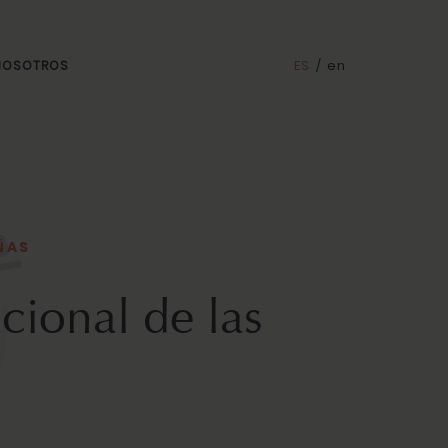
ES
/
en
 NOSOTROS
ÑAS
cional de las