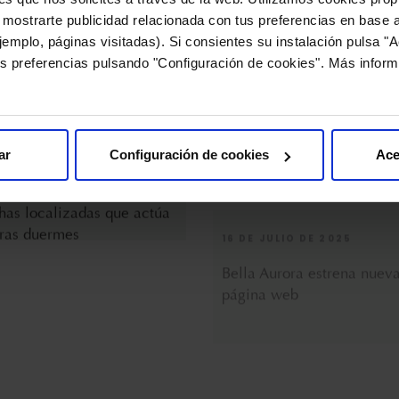
 mostrarte publicidad relacionada con tus preferencias en base a
emplo, páginas visitadas). Si consientes su instalación pulsa "A
 SEPTIEMBRE DE 2025
16 DE JULIO DE 2025
s preferencias pulsando "Configuración de cookies". Más inform
forte l-ocal noche, el
Bella Aurora estrena nuev
r despigmentante para
página web
as localizadas que actúa
ar
Configuración de cookies
Ace
ras duermes