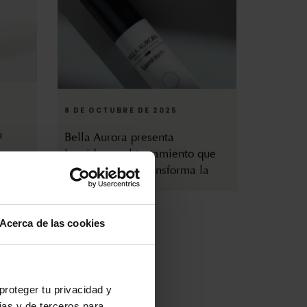
8 DE OCTUBRE DE 2025
u
Bella Aurora presenta
Lumiderm, el tratamiento que
despigmenta y transforma la
piel
Acerca de las cookies
proteger tu privacidad y
ias y de terceros para