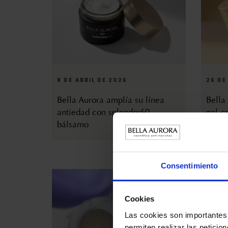
8 DE ABRIL DE 2026
26 DE
Bella Aurora amplía su línea
Bella
antiedad con splendor60
gel-c
bálsamo
ultra
Consentimiento
Cookies
Las cookies son importantes 
permiten realizar las peticio