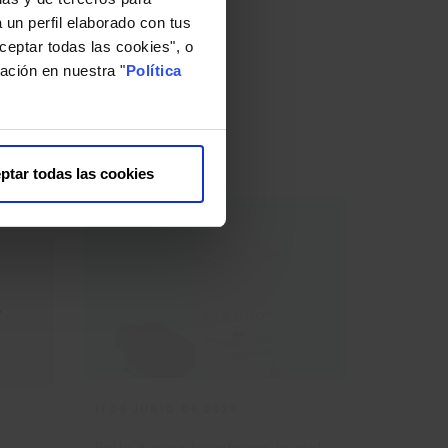
 un perfil elaborado con tus
ceptar todas las cookies", o
11 DE JUNIO DE 2025
ación en nuestra "
Política
a
Bella Aurora transforma la piel
con el nuevo peeling exfoliante
ptar todas las cookies