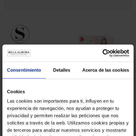
Consentimiento
Detalles
Acerca de las cookies
4 DE ENERO DE 2024
Cookies
SModa, de El País, elige los packs navideños de Bella
Aurora como el regalo perfecto
Las cookies son importantes para ti, influyen en tu
experiencia de navegación, nos ayudan a proteger tu
privacidad y permiten realizar las peticiones que nos
solicites a través de la web. Utilizamos cookies propias y
de terceros para analizar nuestros servicios y mostrarte