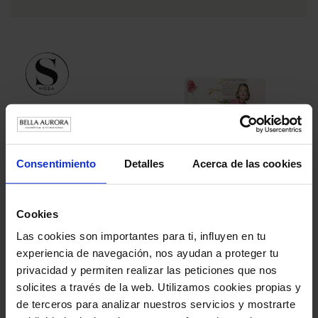
Consentimiento
Detalles
Acerca de las cookies
4 DE ENERO DE 2024
SModa, de El País, elige los packs navideños de Bella
Cookies
Aurora como el regalo perfecto
Las cookies son importantes para ti, influyen en tu
experiencia de navegación, nos ayudan a proteger tu
privacidad y permiten realizar las peticiones que nos
solicites a través de la web. Utilizamos cookies propias y
de terceros para analizar nuestros servicios y mostrarte