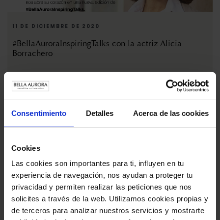
11 DE DICIEMBRE DE 2020
#BellaAuroraInspiringTalks con la actriz Alicia
Borrachero
Consentimiento
Detalles
Acerca de las cookies
Cookies
Las cookies son importantes para ti, influyen en tu
experiencia de navegación, nos ayudan a proteger tu
privacidad y permiten realizar las peticiones que nos
solicites a través de la web. Utilizamos cookies propias y
20 DE NOVIEMBRE DE 2020
de terceros para analizar nuestros servicios y mostrarte
"Vuelve a Sentirte Tú", Trending Podcast en Spotify