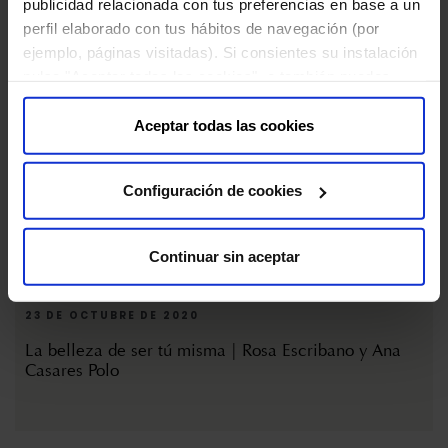
publicidad relacionada con tus preferencias en base a un
perfil elaborado con tus hábitos de navegación (por
ejemplo, páginas visitadas). Si consientes su instalación
pulsa "Aceptar todas las cookies", o también puedes
configurar tus preferencias pulsando "Configuración de
cookies". Más información en nuestra "
Política de
Aceptar todas las cookies
Cookies
"
Configuración de cookies
Continuar sin aceptar
23 DE OCTUBRE DE 2020
La belleza de ser tú misma | Rosa Escribano y Ana
Casares Polo