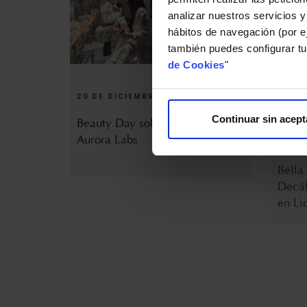
analizar nuestros servicios y
hábitos de navegación (por ej
también puedes configurar tu
de Cookies
"
20 DE DICIEMBRE DE 2023
5 DE 
Beauty Day solidario de Bella
Bella
Aurora Labs
Decál
Continuar sin acept
en Li