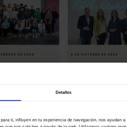
 FEBRERO DE 2025
4 DE OCTUBRE DE 2024
 Aurora celebra el Día
Los laboratorios Bella Aur
nacional de la Mujer y la
unen al patronato de la
en la Ciencia
Fundación Stanpa
Detalles
para ti, influyen en tu experiencia de navegación, nos ayudan a 
nes que nos solicites a través de la web. Utilizamos cookies prop