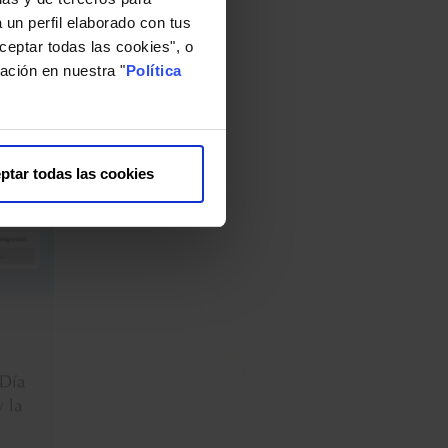
 un perfil elaborado con tus
ceptar todas las cookies", o
ación en nuestra "
Política
17 DE DICIEMBRE DE 2021
 Día
¿Puede un desconocido
y la
cambiarte la vida?
ptar todas las cookies