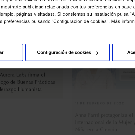
 mostrarte publicidad relacionada con tus preferencias en base a
emplo, páginas visitadas). Si consientes su instalación pulsa "A
s preferencias pulsando "Configuración de cookies". Más inform
OCTUBRE DE 2022
11 DE FEBRERO DE 2022
 Aurora Labs firma el
Anna Farré protagoniza el
ogo de Buenas Prácticas
Internacional de la Mujer 
ar
Configuración de cookies
Ace
derazgo Humanista
Niña en la Ciencia