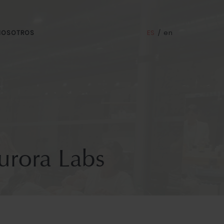
ES
/
en
 NOSOTROS
urora Labs