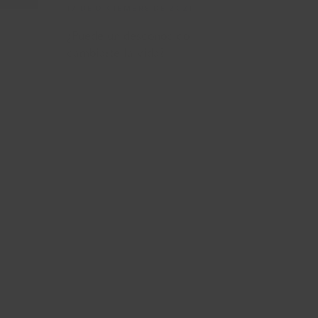
2 DE JUNIO DE 2021
a
Un suculento podcast de
"Vuelve a Sentirte Tú" con
Carme Ruscalleda